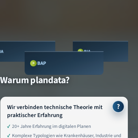
IA
BIA
BAP
Warum plandata?
?
Wir verbinden technische Theorie mit
praktischer Erfahrung
20+ Jahre Erfahrung im digitalen Planen
Komplexe Typologien wie Krankenhäuser, Industrie und