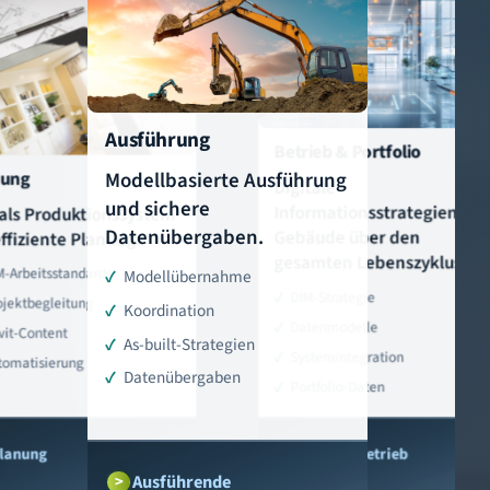
Ausführung
Betrieb & Portfolio
nung
Modellbasierte Ausführung
Digitale
und sichere
Informationsstrategien für
als Produktionssystem
Datenübergaben.
Gebäude über den
effiziente Planung.
gesamten Lebenszyklus.
M-Arbeitsstandards
Modellübernahme
DIM-Strategie
ojektbegleitung
Koordination
Datenmodelle
vit-Content
As-built-Strategien
Systemintegration
tomatisierung
Datenübergaben
Portfolio-Daten
lanung
Gebäudebetrieb
Ausführende