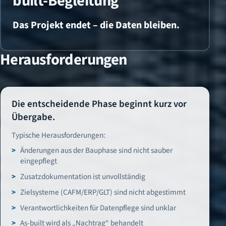
built-Begleitung
Das Projekt endet – die Daten bleiben.
Herausforderungen
Die entscheidende Phase beginnt kurz vor
Übergabe.
Typische Herausforderungen:
Änderungen aus der Bauphase sind nicht sauber
eingepflegt
Zusatzdokumentation ist unvollständig
Zielsysteme (CAFM/ERP/GLT) sind nicht abgestimmt
Verantwortlichkeiten für Datenpflege sind unklar
As-built wird als „Nachtrag“ behandelt