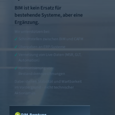
BIM ist kein Ersatz für
bestehende Systeme, aber eine
Ergänzung.
Wir unterstützen bei:
Schnittstellen zwischen BIM und CAFM
Übergaben an ERP-Systeme
Vernetzung von Live-Daten (MSR, GLT,
Automation)
Harmonisierung von
Bestandskennzeichnungen
Dabei stehen Stabilität und Wartbarkeit
im Vordergrund – nicht technischer
Aktionismus.
DIM-Beratung