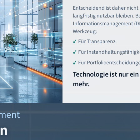
Entscheidend ist daher nicht
langfristig nutzbar bleiben. 
Informationsmanagement (DIM
Werkzeug:
Für Transparenz.
Für Instandhaltungsfähigke
Für Portfolioentscheidung
Technologie ist nur ei
mehr.
ement
en