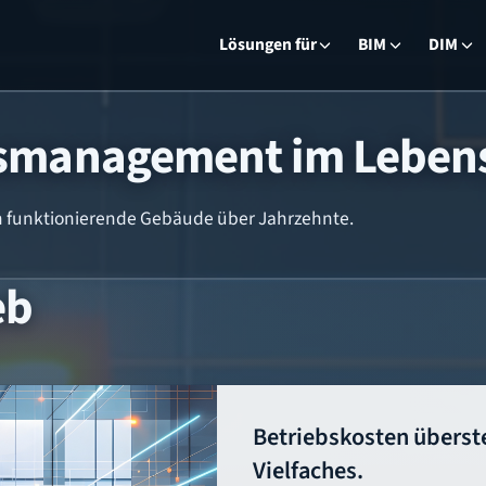
Lösungen für
BIM
DIM
onsmanagement im Leben
ten funktionierende Gebäude über Jahrzehnte.
eb
Betriebskosten überst
Vielfaches.