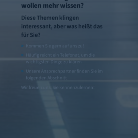
wollen mehr wissen?
Diese Themen klingen
interessant, aber was heißt das
für Sie?
Kommen Sie gern auf uns zu!
Häufig reicht ein Telefonat, um die
wichtigsten Dinge zu klären
Unsere Ansprechpartner finden Sie im
folgenden Abschnitt
Wir freuen uns, Sie kennenzulernen!