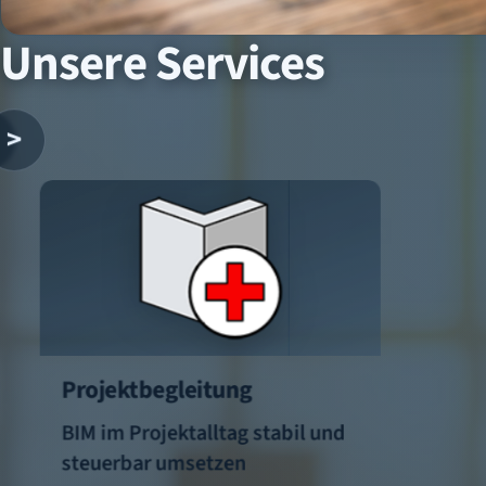
Unsere Services
>
Projektbegleitung
BIM im Projektalltag stabil und
steuerbar umsetzen