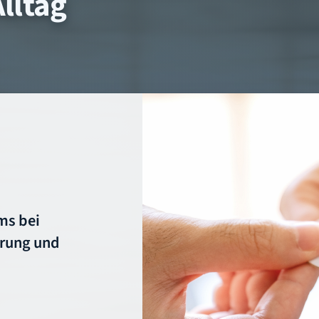
lltag
ms bei
erung und