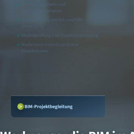
BIM-Management und
Gesamtkoordination
Unterstützung bei AIA- und BAP-
Umsetzung
Modellprüfung und Qualitätssicherung
Moderation interdisziplinärer
Projektteams
BIM-Projektbegleitung