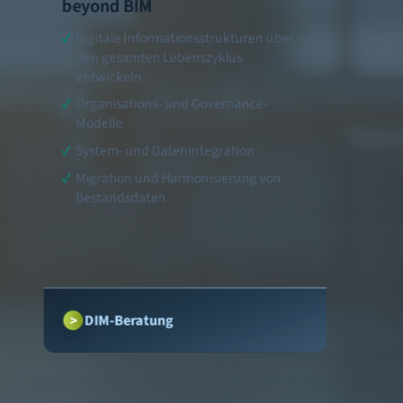
beyond BIM
Digitale Informationsstrukturen über
den gesamten Lebenszyklus
entwickeln
Organisations- und Governance-
Modelle
System- und Datenintegration
Migration und Harmonisierung von
Bestandsdaten
DIM-Beratung