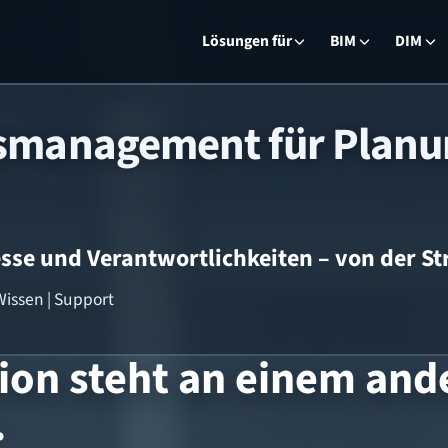
Lösungen für
BIM
DIM
nsmanagement für Planu
esse und Verantwortlichkeiten – von der St
 Wissen | Support
ion steht an einem and
.