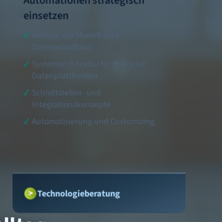
Automationen strategisch
einsetzen
Analyse von Modell- und
Datenworkflows
Systemarchitektur für BIM- und
Datenplattformen
Schnittstellen- und
Integrationskonzepte
Automatisierung und Customizing
Technologieberatung